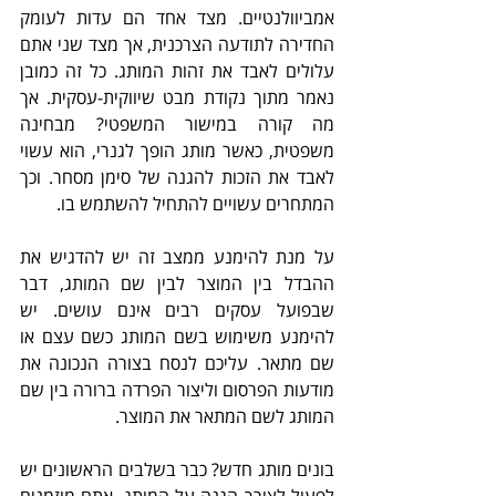
אמביוולנטיים. מצד אחד הם עדות לעומק 
החדירה לתודעה הצרכנית, אך מצד שני אתם 
עלולים לאבד את זהות המותג. כל זה כמובן 
נאמר מתוך נקודת מבט שיווקית-עסקית. אך 
מה קורה במישור המשפטי? מבחינה 
משפטית, כאשר מותג הופך לגנרי, הוא עשוי 
לאבד את הזכות להגנה של סימן מסחר. וכך 
המתחרים עשויים להתחיל להשתמש בו. 
על מנת להימנע ממצב זה יש להדגיש את 
ההבדל בין המוצר לבין שם המותג, דבר 
שבפועל עסקים רבים אינם עושים. יש 
להימנע משימוש בשם המותג כשם עצם או 
שם מתאר. עליכם לנסח בצורה הנכונה את 
מודעות הפרסום וליצור הפרדה ברורה בין שם 
המותג לשם המתאר את המוצר. 
בונים מותג חדש? כבר בשלבים הראשונים יש 
לפעול לצורך הגנה על המותג. אתם מוזמנים 