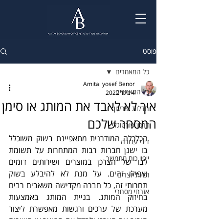
פוסט
כל המאמרים
Amitai yosef Benor
כל המאמרים
4 בינו׳ 2022
איך לא לאבד את המותג או סימן
חדלות פירעון
המסחר שלכם
דרכון פורטוגלי
הכלכלה המודרנית מתאפיינת בשוק משוכלל 
דיני עבודה
בו ישנן חברות רבות המתחרות על תשומת 
ייפוי כוח מתמשך
לבו של הצרכן במוצרים ושירותים דומים 
ואפילו זהים. על מנת לא להיבלע בשוק 
זכויות יוצרים
תחרותי זה, כל חברה מקדישה משאבים רבים 
אזרחי מסחרי
בחיזוק המותג. בניית המותג באמצעות 
מערכת של ערכים ורגשות מאפשרת ליצור 