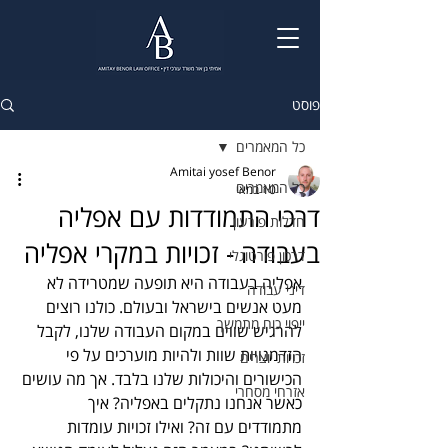
פוסט
כל המאמרים
Amitai yosef Benor
כל המאמרים
10 במאי
דרכי התמודדות עם אפליה
חדלות פירעון
בעבודה - זכויות במקרי אפליה
דרכון פורטוגלי
אפליה בעבודה היא תופעה שמטרידה לא 
דיני עבודה
מעט אנשים בישראל ובעולם. כולנו רוצים 
ייפוי כוח מתמשך
להרגיש שווים במקום העבודה שלנו, לקבל 
הזדמנויות שוות ולהיות מוערכים על פי 
זכויות יוצרים
הכישורים והיכולות שלנו בלבד. אך מה עושים 
אזרחי מסחרי
כאשר אנחנו נתקלים באפליה? איך 
מתמודדים עם זה? ואילו זכויות עומדות 