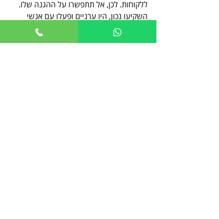
ללקוחות. לכן, אל תתפשרו על ההגנה שלו. 
השקיעו נכון, היו ערניים ופעלו עם אנשי 
מקצוע מנוסים.
הגנה על מותג היא לא רק חובה משפטית, 
אלא גם אסטרטגיה עסקית חכמה שמבטיחה 
לכם עתיד בטוח ומוצלח.
אם אתם רוצים לוודא שהמותג שלכם מוגן 
בצורה הטובה ביותר, אל תהססו לפנות 
ל
עורך דין הגנת המותג
 שילווה אתכם בכל 
שלב ויבטיח שהזכויות שלכם נשמרות.
בואו נשמור על המותג שלנו חזק, ברור ומוגן - 
כי זה העתיד של העסק שלנו.