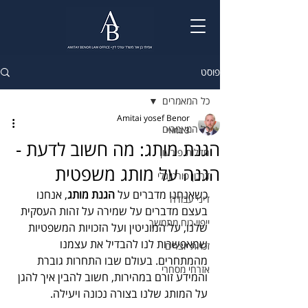
פוסט
כל המאמרים
Amitai yosef Benor
כל המאמרים
3 במאי
הגנת מותג: מה חשוב לדעת -
חדלות פירעון
הגנה על מותג משפטית
דרכון פורטוגלי
כשאנחנו מדברים על 
הגנת מותג
, אנחנו 
דיני עבודה
בעצם מדברים על שמירה על זהות העסקית 
ייפוי כוח מתמשך
שלנו, על המוניטין ועל הזכויות המשפטיות 
שמאפשרות לנו להבדיל את עצמנו 
זכויות יוצרים
מהמתחרים. בעולם שבו התחרות גוברת 
אזרחי מסחרי
והמידע זורם במהירות, חשוב להבין איך להגן 
על המותג שלנו בצורה נכונה ויעילה.