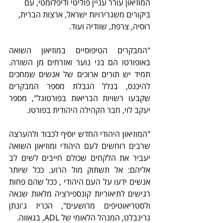
המוזיאון עורר עניין פוליטי ודיפלומטי, עם 
ביקורים משגרירויות ישראל, ארצות הברית, 
רוסיה, צרפת, שוודיה ועוד.
"המבקרים הטיפוסיים במוזיאון השואה 
באופורטו הם בני נוער ואזרחים מן השורה. 
תמיד יש תורים ארוכים של אנשים שמחכים 
להיכנס, בגלל הגבלת מספר המבקרים 
שקבעו רשויות הבריאות בפורטוגל", מספר 
יעקב לוי, חבר הקהילה היהודית בפורטו.
"המוזיאון היהודי החדש יוסיף לכבוד ולהערצה 
שרבים רוחשים לעם היהודי ומוזיאון השואה 
יעביר את הלקחים שכולם חייבים לשים לב 
אליהם: אל תשתוק מול הרוע. ככל שיותר 
אנשים ידעו על העם היהודי , ככל שהם פחות 
רגישים לתיאוריות קונספירציה מלאות שנאה 
ולסטריאוטיפים מרושעים", הכריז ג'ונתן 
גרינבלט, המנהל הלאומי של ADL, בגאווה.