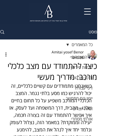
פוסט
כל המאמרים
Amitai yosef Benor
כל המאמרים
26 באפר׳
כיצד להתמודד עם מצב כלכלי
חדלות פירעון
מורכב: מדריך מעשי
דרכון פורטוגלי
כשאנחנו מתמודדים עם קשיים כלכליים, זה 
דיני עבודה
יכול להרגיש כמו מסע בלתי נגמר. המצב 
ייפוי כוח מתמשך
הכלכלי המורכב משפיע על כל תחום בחיים 
שלנו - מהבית, דרך המשפחה ועד לעסק. אז 
זכויות יוצרים
איך אפשר להתמודד עם זה בצורה חכמה, 
אזרחי מסחרי
יעילה וממוקדת? במאמר הזה, נצלול לעומק 
ונלמד יחד איך לנהל את המצב, להימנע 