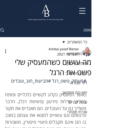
פוסט
כל המאמרים
Amitai yosef Benor
כל המאמרים
27 בדצמ׳ 2021
מה עושים כשהמעסיק שלי
חדלות פירעון
פשט את הרגל
דרכון פורטוגלי
#מעסיק_פשט_רגל
#תביעות_חוב_עובדים
דיני עבודה
ייפוי כוח מתמשך
כאשר המעסיק נקלע לקשיים כלכליים ופותח 
בהליכי חדלות פירעון (פשיטת רגל), הדבר 
זכויות יוצרים
משליך גם על העובדים. הם מאבדים את מקור 
אזרחי מסחרי
פרנסתם וגם עשויים למצוא את עצמם במצב 
בו הם אינם מקבלים פיצויי פיטורין, משכורות 