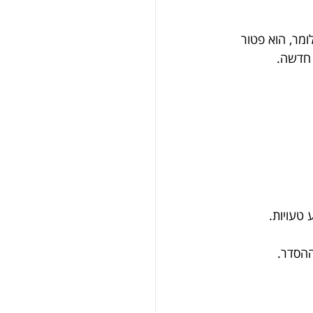
מר, הוא פטור 
 חדשה.
 טעויות.
ההסדר.