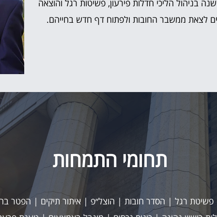
עו"ד אמיתי בן אור, ניסיון של מעל 12 שנה בניהול הליכי חדלות פירעון, פשיטות רגל והוצאה
ים לצאת ממשבר החובות ולפתוח דף חדש בחייהם.
תחומי התמחות
| פשיטת רגל | הסדר חובות | הוצל״פ | איתור תיקים | הפטר בה