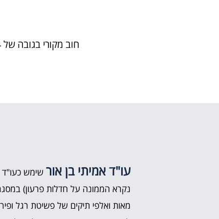
חוב מקורי בגובה של 188,974 ₪ נסגר בתשלום של 15,000 ₪ בלבד למרות שהחייב הסתלק מירושה!
עו"ד אמיתי בן אור
שימש כעו"ד ב
נקרא הממונה על חדלות פרעון) במסגרת
מאות ואלפי תיקים של פשיטת רגל ופירו