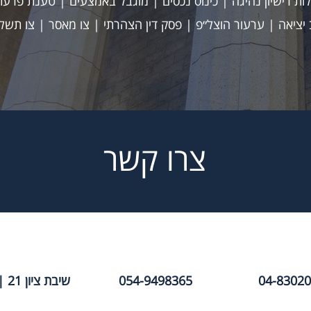
ות רישיון נהיגה | כינוס נכסים | מוגבל באמצעים | טענת פרעתי
 יציאה | ערעור הוצל״פ | פסק דין הצהרתי | צו מאסר | צו תשל
צרו קשר
04-8302
054-9498365
שיבת ציון 21 | חיפה