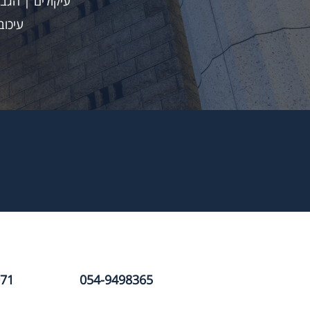
עיקולים | הגבל
עיכוב
071
054-9498365