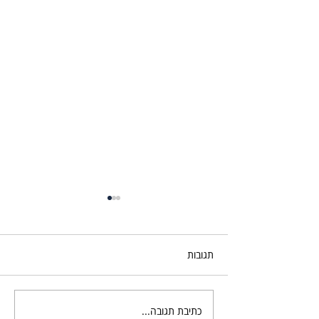
תגובות
כתיבת תגובה...
אזרחות פורטוגלית ליוצאי