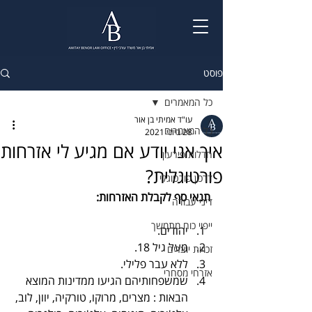
פוסט
כל המאמרים
עו"ד אמיתי בן אור
כל המאמרים
28 ביוני 2021
איך אני יודע אם מגיע לי אזרחות
חדלות פירעון
פורטוגלית?
דרכון פורטוגלי
תנאי סף לקבלת האזרחות:
דיני עבודה
ייפוי כוח מתמשך
יהודים.
מעל גיל 18.
זכויות יוצרים
ללא עבר פלילי.
אזרחי מסחרי
שמשפחותיהם הגיעו ממדינות המוצא 
הבאות : מצרים, מרוקו, טורקיה, יוון, לוב, 