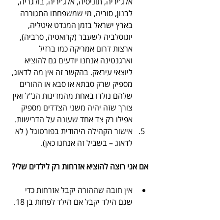
אלג'יריה, תוניסיה, אלג'יריה, בולגריה, 
לבנון, סוריה, מי שמשפחתו התגוררה 
בארץ ישראל בזמן המנדט איטליה, 
יוגוסלביה לשעבר (קרואטיה, סרביה), 
ארצות דרום אמריקה כמו ברזיל 
וארגנטינה אנחנו יודעים גם להוציא 
ליוצאי עיראק. בהקשר זה אין מה לדאוג, 
מספיק שרק סבתא או סבא או ההורים 
שלהם נולדו באחת מהמדינות הנ"ל ואין 
צורך שזה יהיה משני הצדדים מספיק 
אפילו רק צד אחד שעונה על הדרישות.
אישור הקהילה היהודית בפורטוגל ( לא 
לדאוג – בשביל זה אנחנו כאן).
אם אני רוצה להוציא אזרחות רק לילדים שלי?
אין חובה שההורה יקבל אזרחות כדי 
שגם הילד יקבל אם הילד לפחות בן 18.