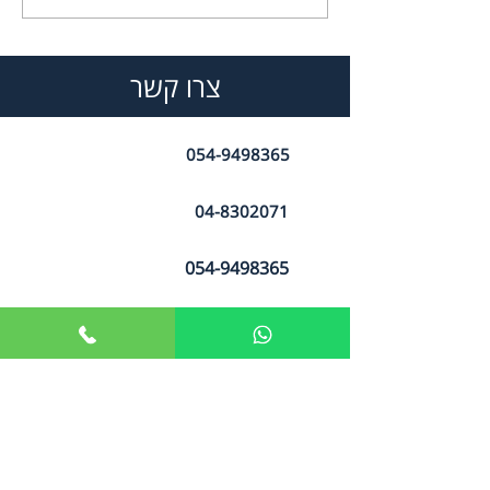
מרוקו
צרו קשר
054-9498365
04-8302071
054-9498365
office@amitaibenor.co.il
שיבת ציון 21 | חיפה
להזמנת שיחת היכרות
ללא התחייבות